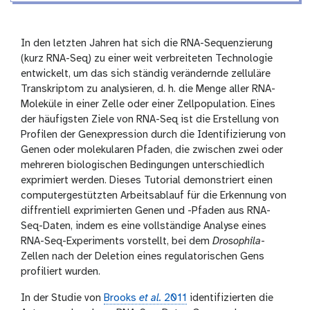
o
o
r
r
r
s
y
y
-
-
i
In den letzten Jahren hat sich die RNA-Sequenzierung
i
a
o
(kurz RNA-Seq) zu einer weit verbreiteten Technologie
n
n
n
entwickelt, um das sich ständig verändernde zelluläre
p
s
Transkriptom zu analysieren, d. h. die Menge aller RNA-
u
w
t
e
Moleküle in einer Zelle oder einer Zellpopulation. Eines
r
der häufigsten Ziele von RNA-Seq ist die Erstellung von
Profilen der Genexpression durch die Identifizierung von
Genen oder molekularen Pfaden, die zwischen zwei oder
mehreren biologischen Bedingungen unterschiedlich
exprimiert werden. Dieses Tutorial demonstriert einen
computergestützten Arbeitsablauf für die Erkennung von
diffrentiell exprimierten Genen und -Pfaden aus RNA-
Seq-Daten, indem es eine vollständige Analyse eines
RNA-Seq-Experiments vorstellt, bei dem
Drosophila
-
Zellen nach der Deletion eines regulatorischen Gens
profiliert wurden.
In der Studie von
Brooks
et al.
2011
identifizierten die