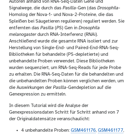
Autoren anhand von RNA-Seq-Daten Gene und
Signalwege, die durch das
Pasilla
-Gen (das
Drosophila
-
Homolog der Nova-1- und Nova-2-Proteine, die das
Spleißen bei Säugetieren regulieren) reguliert werden. Sie
entfernten das
Pasilla
(
PS
) Gen in
Drosophila
melanogaster
durch RNA-Interferenz (RNAi).
Anschließend wurde die gesamte RNA isoliert und zur
Herstellung von Single-End- und Paired-End-RNA-Seq-
Bibliotheken für behandelte (PS-depletierte) und
unbehandelte Proben verwendet. Diese Bibliotheken
wurden sequenziert, um RNA-Seq-Reads für jede Probe
zu erhalten. Die RNA-Seq-Daten für die behandelten und
die unbehandelten Proben können verglichen werden, um
die Auswirkungen der
Pasilla
-Gendepletion auf die
Genexpression zu ermitteln.
In diesem Tutorial wird die Analyse der
Genexpressionsdaten Schritt für Schritt anhand von 7
der Originaldatensätze veranschaulicht:
4 unbehandelte Proben:
GSM461176
,
GSM461177
,