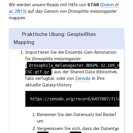
Wir werden unsere Reads mit Hilfe von
STAR
(
Dobin
et
al.
2013
) auf das Genom von
Drosophila melanogaster
mappen.
Praktische Übung: Gespleißtes
Mapping
Importieren Sie die Ensembl-Gen-Annotation
für
Drosophila melanogaster
Drosophila_melanogaster.BDGP6.32.109_U
(
CSC.gtf.gz
) aus der Shared Data-Bibliothek,
falls verfügbar, oder von
Zenodo
in Ihre
aktuelle Galaxy-History
Benennen Sie den Datensatz bei Bedarf
um
Vergewissern Sie sich, dass der Datentyp