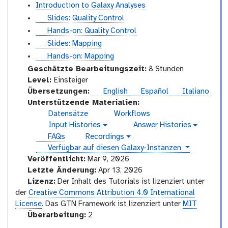
Introduction to Galaxy Analyses
s
Slides: Quality Control
l
t
Hands-on: Quality Control
i
u
s
Slides: Mapping
d
t
l
t
Hands-on: Mapping
e
o
i
u
Geschätzte Bearbeitungszeit:
8 Stunden
s
r
d
t
I
Level:
Einsteiger
i
e
o
n
Übersetzungen:
English
Español
Italiano
a
s
r
t
Unterstützende Materialien:
l
i
r
Datensätze
Workflows
a
o
Input Histories
Answer Histories
g
g
l
d
FAQs
Recordings
a
a
v
u
l
l
instances
Verfügbar auf diesen Galaxy-Instanzen
i
a
a
c
d
Veröffentlicht:
Mar 9, 2026
x
x
e
t
Letzte Änderung:
Apr 13, 2026
y
y
o
o
Lizenz:
Der Inhalt des Tutorials ist lizenziert unter
-
-
r
der
Creative Commons Attribution 4.0 International
h
h
i
i
y
License
. Das GTN Framework ist lizenziert unter
MIT
s
s
v
Überarbeitung:
2
t
t
e