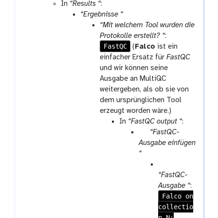
In
“Results “
:
“Ergebnisse “
“Mit welchem Tool wurden die
Protokolle erstellt? “
:
FastQC
(
Falco
ist ein
einfacher Ersatz für
FastQC
und wir können seine
Ausgabe an MultiQC
weitergeben, als ob sie von
dem ursprünglichen Tool
erzeugt worden wäre.)
In
“FastQC output “
:
p
“FastQC-
a
Ausgabe einfügen
r
“
a
p
m
a
“FastQC-
-
r
Ausgabe “
:
r
Falco on
a
e
collectio
m
p
n N:
-