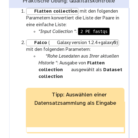
Praktische Übung: Qualitätskontrolle
Flatten collection
mit den folgenden
Parametern konvertiert die Liste der Paare in
eine einfache Liste:
2 PE fastqs
“Input Collection “
:
Falco
(
Galaxy version 1.2.4+galaxy0)
mit den folgenden Parametern:
p
“Rohe Lesedaten aus Ihrer aktuellen
a
Historie “
: Ausgabe von
Flatten
r
t
collection
ausgewählt als
Dataset
a
o
collection
m
o
-
l
Tipp: Auswählen einer
c
Datensatzsammlung als Eingabe
o
l
l
e
c
t