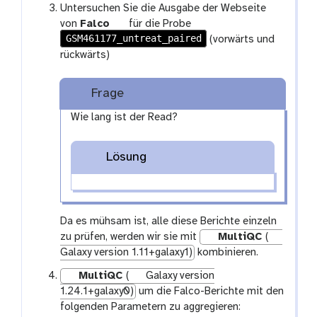
Untersuchen Sie die Ausgabe der Webseite
i
t
von
Falco
für die Probe
o
GSM461177_untreat_paired
o
(vorwärts und
n
o
rückwärts)
l
Frage
Wie lang ist der Read?
Lösung
Da es mühsam ist, alle diese Berichte einzeln
zu prüfen, werden wir sie mit
MultiQC
(
Galaxy version 1.11+galaxy1)
kombinieren.
MultiQC
(
Galaxy version
1.24.1+galaxy0)
um die Falco-Berichte mit den
folgenden Parametern zu aggregieren: