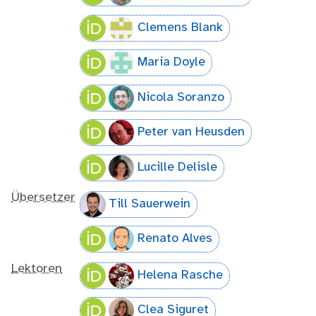
Clemens Blank
Maria Doyle
Nicola Soranzo
Peter van Heusden
Lucille Delisle
Übersetzer
Till Sauerwein
Renato Alves
Lektoren
Helena Rasche
Clea Siguret