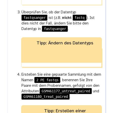
Überprüfen Sie, ob der Datentyp
fastqsanger
fastq
ist (z.B.
nicht
). Ist
dies nicht der Fall, ändern Sie bitte den
fastqsanger
Datentyp in
.
Tipp: Ändern des Datentyps
Erstellen Sie eine gepaarte Sammlung mit dem
2 PE fastqs
Namen
, benennen Sie Ihre
Paare mit dem Probennamen, gefolgt von den
GSM461177_untreat_paired
Attributen:
und
GSM461180_treat_paired
.
Tipp: Erstellen einer