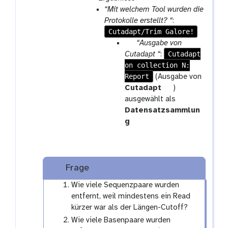
a
“Mit welchem Tool wurden die
r
Protokolle erstellt? “
:
a
Cutadapt/Trim Galore!
m
p
“Ausgabe von
-
a
Cutadapt
Cutadapt “
:
r
on collection N:
r
e
Report
a
(Ausgabe von
p
m
t
Cutadapt
)
e
-
o
ausgewählt als
a
c
o
Datensatzsammlun
t
o
l
g
l
l
e
c
Frage
t
Wie viele Sequenzpaare wurden
i
entfernt, weil mindestens ein Read
o
kürzer war als der Längen-Cutoff?
n
Wie viele Basenpaare wurden