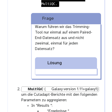
MultiQC.
t
i
o
Frage
n
Warum führen wir das Trimming-
Tool nur einmal auf einem Paired-
End-Datensatz aus und nicht
zweimal, einmal für jeden
Datensatz?
Lösung
MultiQC
(
Galaxy version 1.11+galaxy1)
um die Cutadapt-Berichte mit den folgenden
Parametern zu aggregieren:
In
“Results “
:
p
“Ergebnisse “