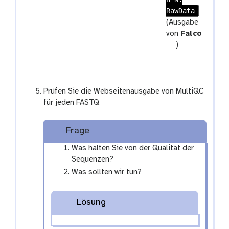
e
RawData
c
a
o
(Ausgabe
t
l
von
Falco
l
t
)
e
o
c
o
t
l
i
Prüfen Sie die Webseitenausgabe von MultiQC
o
für jeden FASTQ
n
Frage
Was halten Sie von der Qualität der
Sequenzen?
Was sollten wir tun?
Lösung