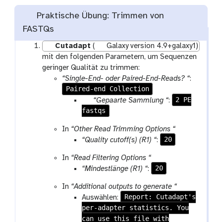
Praktische Übung: Trimmen von
FASTQs
Cutadapt
(
Galaxy version 4.9+galaxy1)
mit den folgenden Parametern, um Sequenzen
geringer Qualität zu trimmen:
“Single-End- oder Paired-End-Reads? “
:
Paired-end Collection
p
2 PE
“Gepaarte Sammlung “
:
fastqs
a
r
In
“Other Read Trimming Options “
a
20
“Quality cutoff(s) (R1) “
:
m
-
In
“Read Filtering Options “
c
20
“Mindestlänge (R1) “
:
o
In
“Additional outputs to generate “
l
Report: Cutadapt's
Auswählen:
l
per-adapter statistics. You
e
can use this file with
c