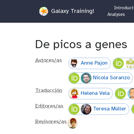
Introduct
Galaxy Training!
Analyses
De picos a genes
Autores/as
Anne Pajon
Nicola Soranzo
Traducción
Helena Vela
Editores/as
Teresa Müller
Revisores/as