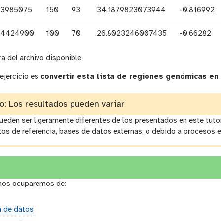
3985075
150
93
34.1879823073944
-0.816992
4424900
100
70
26.8023246007435
-0.66282
 del archivo disponible
 ejercicio es
convertir esta lista de regiones genómicas en
: Los resultados pueden variar
ueden ser ligeramente diferentes de los presentados en este tutori
tos de referencia, bases de datos externas, o debido a procesos e
, nos ocuparemos de:
a de datos