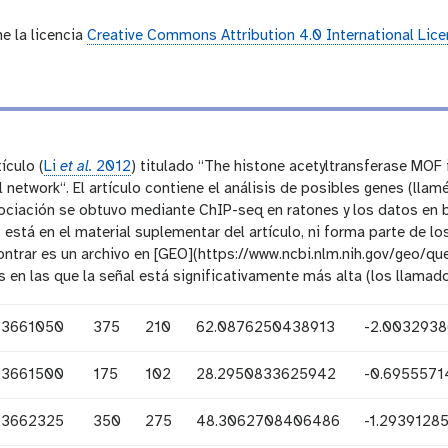
l
a
ne la licencia
Creative Commons Attribution 4.0 International Lic
x
y
-
h
i
s
t
ículo (
Li
et al.
2012
) titulado “The histone acetyltransferase MOF 
o
l network“. El artículo contiene el análisis de posibles genes (lla
r
ociación se obtuvo mediante ChIP-seq en ratones y los datos en 
y
-
o está en el material suplementar del artículo, ni forma parte de
a
trar es un archivo en [GEO](https://www.ncbi.nlm.nih.gov/geo/q
n
es en las que la señal está significativamente más alta (los llama
s
w
e
3661050
375
210
62.0876250438913
-2.003293
r
3661500
175
102
28.2950833625942
-0.695557
3662325
350
275
48.3062708406486
-1.2939128