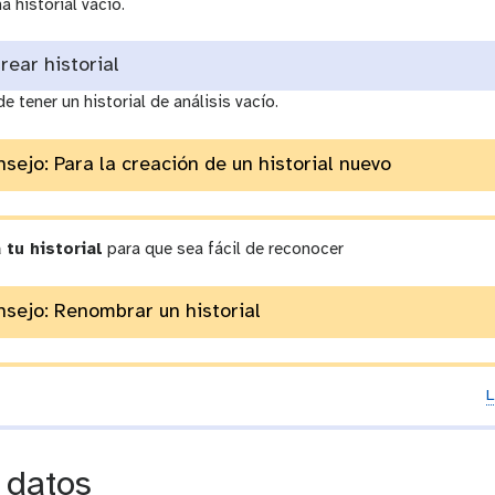
historial vacío.
rear historial
e tener un historial de análisis vacío.
sejo: Para la creación de un historial nuevo
tu historial
para que sea fácil de reconocer
sejo: Renombrar un historial
L
 datos