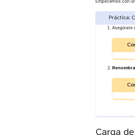
Empecemos con una 
Práctica: C
Asegúrate d
Con
Renombra 
Con
Carga de