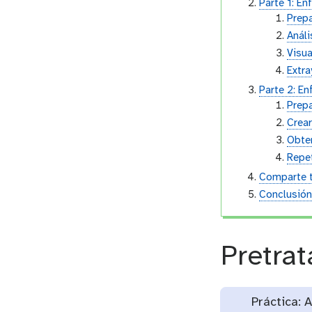
Parte 1: E
Prepa
Análi
Visua
Extr
Parte 2: E
Prep
Crear
Obte
Repe
Comparte t
Conclusió
Pretra
Práctica: 