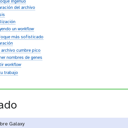
nfoque ingenuo
ración del archivo
sis
lización
ayendo un
workflow
nfoque más sofisticado
aración
 archivo cumbre pico
ner nombres de genes
tir
workflow
u trabajo
n
tado
Abre Galaxy