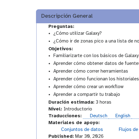
Descripción General
Preguntas:
¿Cómo utilizar Galaxy?
¿Cómo ir de zonas pico a una lista de 
Objetivos:
Familiarizarte con los básicos de Galaxy
Aprender cómo obtener datos de fuente
Aprender cómo correr herramientas
Aprender cómo funcionan los historiale
Aprender cómo crear un workflow
Aprender a compartir tu trabajo
Duración estimada:
3 horas
I
Nivel:
Introductorio
n
Traducciones:
Deutsch
English
t
Materiales de apoyo:
r
Conjuntos de datos
Flujos de
o
Published:
Mar 30, 2026