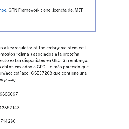
ense
. GTN Framework tiene licencia del MIT
is a key regulator of the embryonic stem cell
mémoslos “diana”) asociados a la proteína
bruto están disponibles en GEO. Sin embargo,
 los datos enviados a GEO. Lo más parecido que
uery/acc.cgi?acc=GSE37268 que contiene una
dos
picos
)
86666667
142857143
5714286