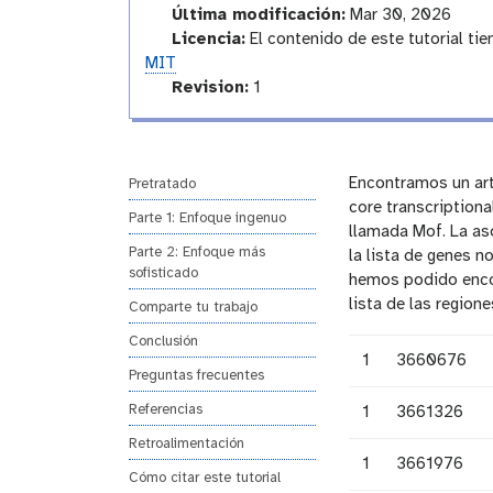
d
Última modificación:
Mar 30, 2026
u
Licencia:
El contenido de este tutorial tie
c
MIT
t
v
Revision:
1
o
e
r
r
y
s
i
Encontramos un art
Pretratado
o
core transcriptiona
Parte 1: Enfoque ingenuo
n
llamada Mof. La as
Parte 2: Enfoque más
la lista de genes n
sofisticado
hemos podido encon
lista de las region
Comparte tu trabajo
Conclusión
1
3660676
Preguntas frecuentes
Referencias
1
3661326
Retroalimentación
1
3661976
Cómo citar este tutorial