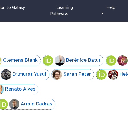
c
h
ion to Galaxy
Learning
Help
u
e
Pathways
r
l
r
p
i
c
u
l
u
Clemens Blank
Bérénice Batut
m
Dilmurat Yusuf
Sarah Peter
Hel
Renato Alves
Armin Dadras