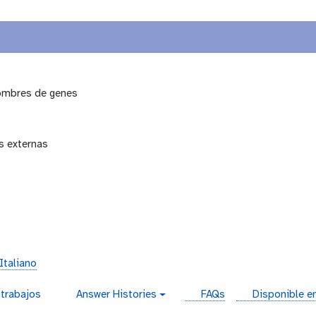
nombres de genes
s externas
s
Italiano
instances
 trabajos
Answer Histories
FAQs
Disponible en
g
a